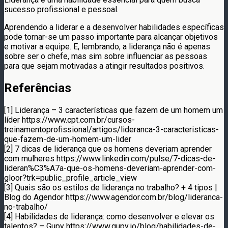
sucesso profissional e pessoal.
Aprendendo a liderar e a desenvolver habilidades específicas
pode tornar-se um passo importante para alcançar objetivos
e motivar a equipe. E, lembrando, a liderança não é apenas
sobre ser o chefe, mas sim sobre influenciar as pessoas
para que sejam motivadas a atingir resultados positivos.
Referências
[1] Liderança – 3 características que fazem de um homem um
líder https://www.cpt.com.br/cursos-
treinamentoprofissional/artigos/lideranca-3-caracteristicas-
que-fazem-de-um-homem-um-lider
[2] 7 dicas de liderança que os homens deveriam aprender
com mulheres https://www.linkedin.com/pulse/7-dicas-de-
lideran%C3%A7a-que-os-homens-deveriam-aprender-com-
gloor?trk=public_profile_article_view
[3] Quais são os estilos de liderança no trabalho? + 4 tipos |
Blog do Agendor https://www.agendor.com.br/blog/lideranca-
no-trabalho/
[4] Habilidades de liderança: como desenvolver e elevar os
talentos? – Gupy https://www.gupy.io/blog/habilidades-de-