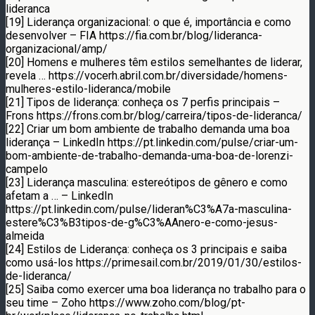
lideranca
[19] Liderança organizacional: o que é, importância e como
desenvolver – FIA https://fia.com.br/blog/lideranca-
organizacional/amp/
[20] Homens e mulheres têm estilos semelhantes de liderar,
revela … https://vocerh.abril.com.br/diversidade/homens-
mulheres-estilo-lideranca/mobile
[21] Tipos de liderança: conheça os 7 perfis principais –
Frons https://frons.com.br/blog/carreira/tipos-de-lideranca/
[22] Criar um bom ambiente de trabalho demanda uma boa
liderança – LinkedIn https://pt.linkedin.com/pulse/criar-um-
bom-ambiente-de-trabalho-demanda-uma-boa-de-lorenzi-
campelo
[23] Liderança masculina: estereótipos de gênero e como
afetam a … – LinkedIn
https://pt.linkedin.com/pulse/lideran%C3%A7a-masculina-
estere%C3%B3tipos-de-g%C3%AAnero-e-como-jesus-
almeida
[24] Estilos de Liderança: conheça os 3 principais e saiba
como usá-los https://primesail.com.br/2019/01/30/estilos-
de-lideranca/
[25] Saiba como exercer uma boa liderança no trabalho para o
seu time – Zoho https://www.zoho.com/blog/pt-