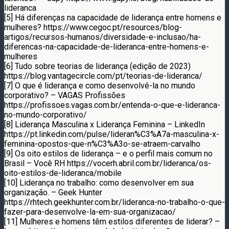
lideranca
[5] Há diferenças na capacidade de liderança entre homens e
mulheres? https://www.cegoc.pt/resources/blog-
artigos/recursos-humanos/diversidade-e-inclusao/ha-
diferencas-na-capacidade-de-lideranca-entre-homens-e-
mulheres
[6] Tudo sobre teorias de liderança (edição de 2023)
https://blog.vantagecircle.com/pt/teorias-de-lideranca/
[7] O que é liderança e como desenvolvê-la no mundo
corporativo? – VAGAS Profissões
https://profissoes.vagas.com.br/entenda-o-que-e-lideranca-
no-mundo-corporativo/
[8] Liderança Masculina x Liderança Feminina – LinkedIn
https://pt.linkedin.com/pulse/lideran%C3%A7a-masculina-x-
feminina-opostos-que-n%C3%A3o-se-atraem-carvalho
[9] Os oito estilos de liderança – e o perfil mais comum no
Brasil – Você RH https://vocerh.abril.com.br/lideranca/os-
oito-estilos-de-lideranca/mobile
[10] Liderança no trabalho: como desenvolver em sua
organização. – Geek Hunter
https://rhtech.geekhunter.com.br/lideranca-no-trabalho-o-que-
fazer-para-desenvolve-la-em-sua-organizacao/
[11] Mulheres e homens têm estilos diferentes de liderar? –