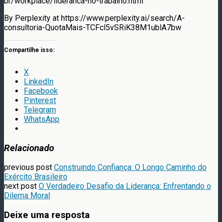
br/workplace/lideranca-no-trabalho.html
By Perplexity at https://www.perplexity.ai/search/A-
consultoria-QuotaMais-TCFcl5vSRiK38M1ublA7bw
Compartilhe isso:
X
LinkedIn
Facebook
Pinterest
Telegram
WhatsApp
Relacionado
previous post
Construindo Confiança: O Longo Caminho do
Exército Brasileiro
next post
O Verdadeiro Desafio da Liderança: Enfrentando o
Dilema Moral
Deixe uma resposta