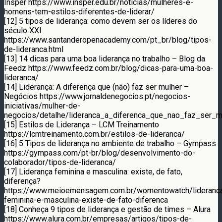
Insper https://www.insper.edu.br/noticias/mulheres-e-
homens-tem-estilos-diferentes-de-liderar/
[12] 5 tipos de liderança: como devem ser os líderes do
século XXI
https://www.santanderopenacademy.com/pt_br/blog/tipos-
de-lideranca.html
[13] 14 dicas para uma boa liderança no trabalho – Blog da
Feedz https://www.feedz.com.br/blog/dicas-para-uma-boa-
lideranca/
[14] Liderança: A diferença que (não) faz ser mulher –
Negócios https://www.jornaldenegocios.pt/negocios-
iniciativas/mulher-de-
negocios/detalhe/lideranca_a_diferenca_que_nao_faz_ser_m
[15] Estilos de Liderança – LCM Treinamento
https://lcmtreinamento.com.br/estilos-de-lideranca/
[16] 5 Tipos de liderança no ambiente de trabalho – Gympass
https://gympass.com/pt-br/blog/desenvolvimento-do-
colaborador/tipos-de-lideranca/
[17] Liderança feminina e masculina: existe, de fato,
diferença?
https://www.meioemensagem.com.br/womentowatch/lideranc
feminina-e-masculina-existe-de-fato-diferenca
[18] Conheça 9 tipos de liderança e gestão de times – Alura
https://www.alura.com.br/empresas/artigos/tipos-de-