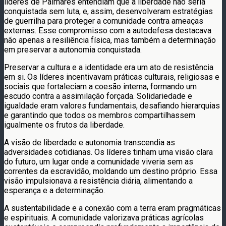
líderes de Palmares entendiam que a liberdade não seria
conquistada sem luta, e, assim, desenvolveram estratégias
de guerrilha para proteger a comunidade contra ameaças
externas. Esse compromisso com a autodefesa destacava
não apenas a resiliência física, mas também a determinação
em preservar a autonomia conquistada.
Preservar a cultura e a identidade era um ato de resistência
em si. Os líderes incentivavam práticas culturais, religiosas e
sociais que fortaleciam a coesão interna, formando um
escudo contra a assimilação forçada. Solidariedade e
igualdade eram valores fundamentais, desafiando hierarquias
e garantindo que todos os membros compartilhassem
igualmente os frutos da liberdade.
A visão de liberdade e autonomia transcendia as
adversidades cotidianas. Os líderes tinham uma visão clara
do futuro, um lugar onde a comunidade viveria sem as
correntes da escravidão, moldando um destino próprio. Essa
visão impulsionava a resistência diária, alimentando a
esperança e a determinação.
A sustentabilidade e a conexão com a terra eram pragmáticas
e espirituais. A comunidade valorizava práticas agrícolas