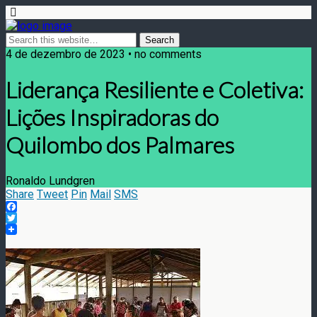
4 de dezembro de 2023 • no comments
Liderança Resiliente e Coletiva:
Lições Inspiradoras do
Quilombo dos Palmares
Ronaldo Lundgren
Share
Tweet
Pin
Mail
SMS
Facebook
Twitter