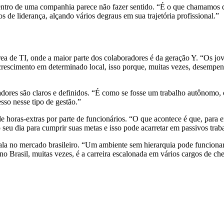
dentro de uma companhia parece não fazer sentido. “É o que chamamos 
 de liderança, alçando vários degraus em sua trajetória profissional.”
ea de TI, onde a maior parte dos colaboradores é da geração Y. “Os jov
crescimento em determinado local, isso porque, muitas vezes, desempen
dores são claros e definidos. “É como se fosse um trabalho autônomo,
sso nesse tipo de gestão.”
e horas-extras por parte de funcionários. “O que acontece é que, para 
seu dia para cumprir suas metas e isso pode acarretar em passivos traba
ala no mercado brasileiro. “Um ambiente sem hierarquia pode funcion
no Brasil, muitas vezes, é a carreira escalonada em vários cargos de ch