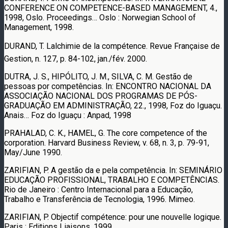
CONFERENCE ON COMPETENCE-BASED MANAGEMENT, 4.,
1998, Oslo. Proceedings… Oslo : Norwegian School of
Management, 1998.
DURAND, T. Lalchimie de la compétence. Revue Française de
Gestion, n. 127, p. 84-102, jan./fév. 2000.
DUTRA, J. S., HIPÓLITO, J. M., SILVA, C. M. Gestão de
pessoas por competências. In: ENCONTRO NACIONAL DA
ASSOCIAÇÃO NACIONAL DOS PROGRAMAS DE PÓS-
GRADUAÇÃO EM ADMINISTRAÇÃO, 22., 1998, Foz do Iguaçu.
Anais… Foz do Iguaçu : Anpad, 1998
PRAHALAD, C. K., HAMEL, G. The core competence of the
corporation. Harvard Business Review, v. 68, n. 3, p. 79-91,
May/June 1990.
ZARIFIAN, P. A gestão da e pela competência. In: SEMINÁRIO
EDUCAÇÃO PROFISSIONAL, TRABALHO E COMPETÊNCIAS.
Rio de Janeiro : Centro Internacional para a Educação,
Trabalho e Transferência de Tecnologia, 1996. Mimeo.
ZARIFIAN, P. Objectif compétence: pour une nouvelle logique.
Paris : Editions Liaisons, 1999.