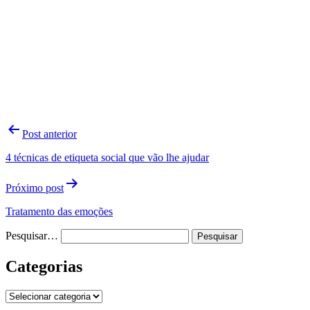
Navegação
Post anterior
de
4 técnicas de etiqueta social que vão lhe ajudar
Post
Próximo post
Tratamento das emoções
Pesquisar…
Categorias
Categorias