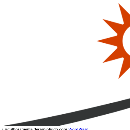
Orgulhosamente desenvolvido com
WordPress
.