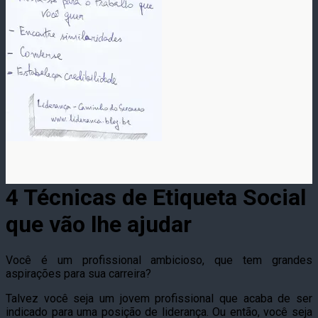
4 Técnicas de Etiqueta Social
que vão lhe ajudar
Você é um profissional ambicioso, que tem grandes
aspirações para sua carreira?
Talvez você seja um jovem profissional que acaba de ser
indicado para uma posição de liderança. Ou então, você seja