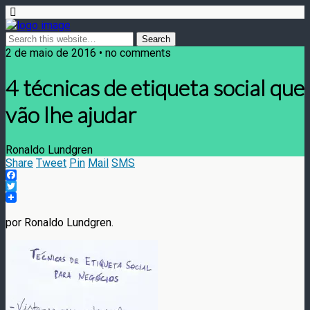
2 de maio de 2016 • no comments
4 técnicas de etiqueta social que
vão lhe ajudar
Ronaldo Lundgren
Share
Tweet
Pin
Mail
SMS
Facebook
Twitter
por Ronaldo Lundgren.