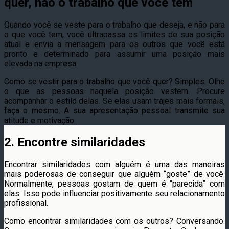
quer, não o trabalho que você tem
Quando você se veste para o trabalho que deseja, e não para
o que você tem, você ultrapassa os limites de sua posição
atual e envia a mensagem para os outros que você está
pronto e determinado para assumir uma posição mais
elevada na empresa.
Como se vestir para o trabalho que você quer? Simples. Olhe
o que as pessoas naquela posição vestem. Procure
acompanhar o estilo delas. Se elas usam trajes mais formais,
faça o mesmo. A sua apresentação pessoal transmite sua
atitude e motivação.
2. Encontre similaridades
Encontrar similaridades com alguém é uma das maneiras
mais poderosas de conseguir que alguém “goste” de você.
Normalmente, pessoas gostam de quem é “parecida” com
elas. Isso pode influenciar positivamente seu relacionamento
profissional.
Como encontrar similaridades com os outros? Conversando.