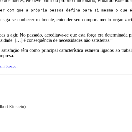
dos líderes, ele deve partir do próprio funcionário, Eduardo Botelho e
er com que a própria pessoa defina para si mesma o que é
nsiga se conhecer realmente, entender seu comportamento organizacio
oas a agir. No passado, acreditava-se que esta força era determinada p
idade. […] é consequência de necessidades não satisfeitas.”
tisfação têm como principal característica estarem ligados ao trabal
empresa.
ani Stocco
.
bert Einstein)