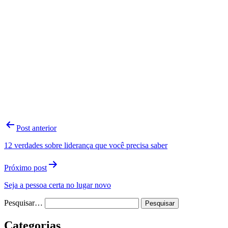
Navegação
Post anterior
de
12 verdades sobre liderança que você precisa saber
Post
Próximo post
Seja a pessoa certa no lugar novo
Pesquisar…
Categorias