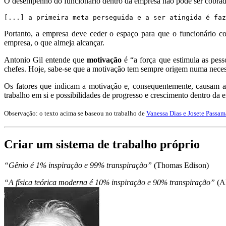
O desempenho do funcionário dentro da empresa não pode ser cobrado 
[...] a primeira meta perseguida e a ser atingida é faz
Portanto, a empresa deve ceder o espaço para que o funcionário co
empresa, o que almeja alcançar.
Antonio Gil entende que
motivação
é “a força que estimula as pess
chefes. Hoje, sabe-se que a motivação tem sempre origem numa necess
Os fatores que indicam a motivação e, consequentemente, causam a sa
trabalho em si e possibilidades de progresso e crescimento dentro da 
Observação: o texto acima se baseou no trabalho de
Vanessa Dias e Josete Passam
Criar um sistema de trabalho próprio
“Gênio é 1% inspiração e 99% transpiração”
(Thomas Edison)
“A física teórica moderna é 10% inspiração e 90% transpiração”
(Al