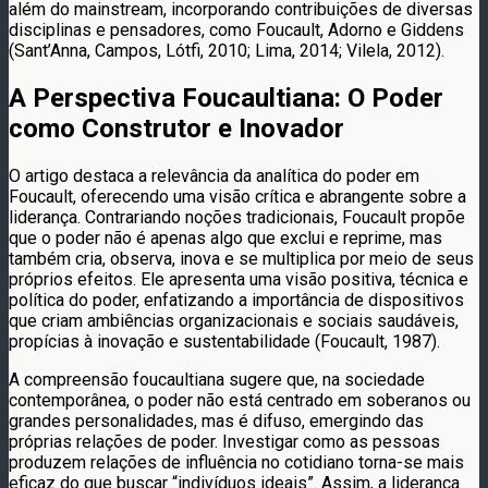
além do mainstream, incorporando contribuições de diversas
disciplinas e pensadores, como Foucault, Adorno e Giddens
(Sant’Anna, Campos, Lótfi, 2010; Lima, 2014; Vilela, 2012).
A Perspectiva Foucaultiana: O Poder
como Construtor e Inovador
O artigo destaca a relevância da analítica do poder em
Foucault, oferecendo uma visão crítica e abrangente sobre a
liderança. Contrariando noções tradicionais, Foucault propõe
que o poder não é apenas algo que exclui e reprime, mas
também cria, observa, inova e se multiplica por meio de seus
próprios efeitos. Ele apresenta uma visão positiva, técnica e
política do poder, enfatizando a importância de dispositivos
que criam ambiências organizacionais e sociais saudáveis,
propícias à inovação e sustentabilidade (Foucault, 1987).
A compreensão foucaultiana sugere que, na sociedade
contemporânea, o poder não está centrado em soberanos ou
grandes personalidades, mas é difuso, emergindo das
próprias relações de poder. Investigar como as pessoas
produzem relações de influência no cotidiano torna-se mais
eficaz do que buscar “indivíduos ideais”. Assim, a liderança