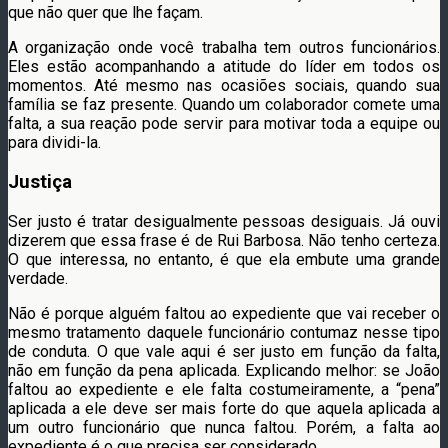
que não quer que lhe façam.
A organização onde você trabalha tem outros funcionários.
Eles estão acompanhando a atitude do líder em todos os
momentos. Até mesmo nas ocasiões sociais, quando sua
família se faz presente. Quando um colaborador comete uma
falta, a sua reação pode servir para motivar toda a equipe ou
para dividi-la.
Justiça
Ser justo é tratar desigualmente pessoas desiguais. Já ouvi
dizerem que essa frase é de Rui Barbosa. Não tenho certeza.
O que interessa, no entanto, é que ela embute uma grande
verdade.
Não é porque alguém faltou ao expediente que vai receber o
mesmo tratamento daquele funcionário contumaz nesse tipo
de conduta. O que vale aqui é ser justo em função da falta,
não em função da pena aplicada. Explicando melhor: se João
faltou ao expediente e ele falta costumeiramente, a “pena”
aplicada a ele deve ser mais forte do que aquela aplicada a
um outro funcionário que nunca faltou. Porém, a falta ao
expediente é o que precisa ser considerado.