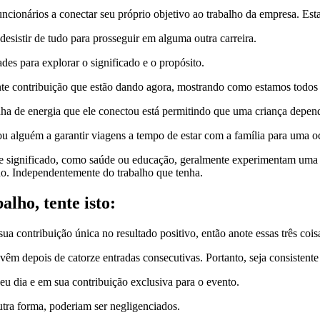
ncionários a conectar seu próprio objetivo ao trabalho da empresa. Es
esistir de tudo para prosseguir em alguma outra carreira.
es para explorar o significado e o propósito.
nte contribuição que estão dando agora, mostrando como estamos todos 
inha de energia que ele conectou está permitindo que uma criança depe
u alguém a garantir viagens a tempo de estar com a família para uma oc
significado, como saúde ou educação, geralmente experimentam uma fal
ho. Independentemente do trabalho que tenha.
alho, tente isto:
a contribuição única no resultado positivo, então anote essas três cois
vêm depois de catorze entradas consecutivas. Portanto, seja consistent
seu dia e em sua contribuição exclusiva para o evento.
utra forma, poderiam ser negligenciados.