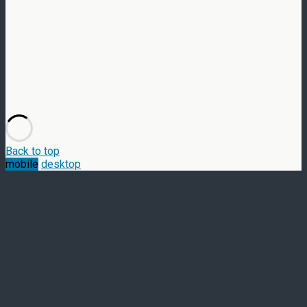
Back to top
mobile
desktop