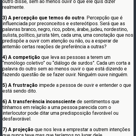
outro disse, sem ao menos ouvir o que ele quis dizer
realmente.
3) A percepção que temos do outro
. Percepção que é
influenciada por preconceitos e estereótipos. Será que as
palavras branco, negro, rico, pobre, árabe, judeu, nordestino,
sulista, político, jurista têm, cada uma, uma conotação que nos
predispõe a ouvir com atenção ou não, ou a esperar de
antemão certas reações de preferência a outras?
4) A competição
que leva as pessoas a terem um
“monólogo coletivo” ou “diálogo de surdos”. Cada um corta a
palavra do outro sem ao menos ouvir o que está dizendo e
fazendo questão de se fazer ouvir. Ninguém ouve ninguém.
5) A
frustração
impede a pessoa de ouvir e entender o que
está sendo dito.
6) A transferência inconsciente
de sentimentos que
tínhamos em relação a uma pessoa parecida com o
interlocutor pode ditar uma predisposição favorável ou
desfavorável.
7) A projeção
que nos leva a emprestar a outrem intenções
que nunca teve mas que teríamos no lugar dele.