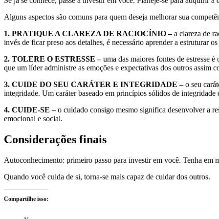
Se já se conhece, passe a investir em você. Planeje-se para adquirir a
Alguns aspectos são comuns para quem deseja melhorar sua competênc
1. PRATIQUE A CLAREZA DE RACIOCÍNIO –
a clareza de r
invés de ficar preso aos detalhes, é necessário aprender a estruturar
2. TOLERE O ESTRESSE –
uma das maiores fontes de estresse é 
que um líder administre as emoções e expectativas dos outros assim c
3. CUIDE DO SEU CARÁTER E INTEGRIDADE –
o seu carát
integridade. Um caráter baseado em princípios sólidos de integridade 
4. CUIDE-SE –
o cuidado consigo mesmo significa desenvolver a resi
emocional e social.
Considerações finais
Autoconhecimento: primeiro passo para investir em você. Tenha em 
Quando você cuida de si, torna-se mais capaz de cuidar dos outros.
Compartilhe isso: