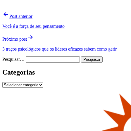
Navegação
Post anterior
de
Você é a força de seu pensamento
Post
Próximo post
3 traços psicológicos que os líderes eficazes sabem como gerir
Pesquisar…
Categorias
Categorias