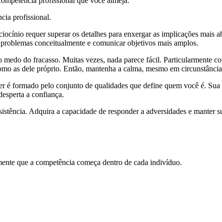
 competência profissional que você almeja.
ia profissional.
aciocínio requer superar os detalhes para enxergar as implicações mais a
 os problemas conceitualmente e comunicar objetivos mais amplos.
o medo do fracasso. Muitas vezes, nada parece fácil. Particularmente c
omo as dele próprio. Então, mantenha a calma, mesmo em circunstâncias
er é formado pelo conjunto de qualidades que define quem você é. Sua
desperta a confiança.
stência. Adquira a capacidade de responder a adversidades e manter sua
mente que a competência começa dentro de cada indivíduo.