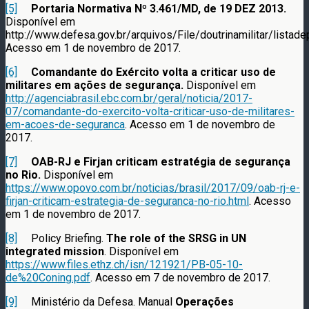
[5]
Portaria Normativa Nº 3.461/MD, de 19 DEZ 2013.
Disponível em
http://www.defesa.gov.br/arquivos/File/doutrinamilitar/li
Acesso em 1 de novembro de 2017.
[6]
Comandante do Exército volta a criticar uso de
militares em ações de segurança.
Disponível em
http://agenciabrasil.ebc.com.br/geral/noticia/2017-
07/comandante-do-exercito-volta-criticar-uso-de-militares-
em-acoes-de-seguranca
. Acesso em 1 de novembro de
2017.
[7]
OAB-RJ e Firjan criticam estratégia de segurança
no Rio.
Disponível em
https://www.opovo.com.br/noticias/brasil/2017/09/oab-rj-e-
firjan-criticam-estrategia-de-seguranca-no-rio.html
. Acesso
em 1 de novembro de 2017.
[8]
Policy Briefing.
The role of the SRSG in UN
integrated mission
. Disponível em
https://www.files.ethz.ch/isn/121921/PB-05-10-
de%20Coning.pdf
. Acesso em 7 de novembro de 2017.
[9]
Ministério da Defesa. Manual
Operações