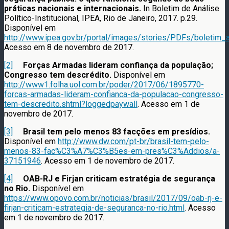
práticas nacionais e internacionais.
In Boletim de Análise
Político-Institucional, IPEA, Rio de Janeiro, 2017. p.29.
Disponível em
http://www.ipea.gov.br/portal/images/stories/PDFs/boletim_
Acesso em 8 de novembro de 2017.
[2]
Forças Armadas lideram confiança da população;
Congresso tem descrédito.
Disponível em
http://www1.folha.uol.com.br/poder/2017/06/1895770-
forcas-armadas-lideram-confianca-da-populacao-congresso-
tem-descredito.shtml?loggedpaywall
. Acesso em 1 de
novembro de 2017.
[3]
Brasil tem pelo menos 83 facções em presídios.
Disponível em
http://www.dw.com/pt-br/brasil-tem-pelo-
menos-83-fac%C3%A7%C3%B5es-em-pres%C3%Addios/a-
37151946
. Acesso em 1 de novembro de 2017.
[4]
OAB-RJ e Firjan criticam estratégia de segurança
no Rio.
Disponível em
https://www.opovo.com.br/noticias/brasil/2017/09/oab-rj-e-
firjan-criticam-estrategia-de-seguranca-no-rio.html
. Acesso
em 1 de novembro de 2017.