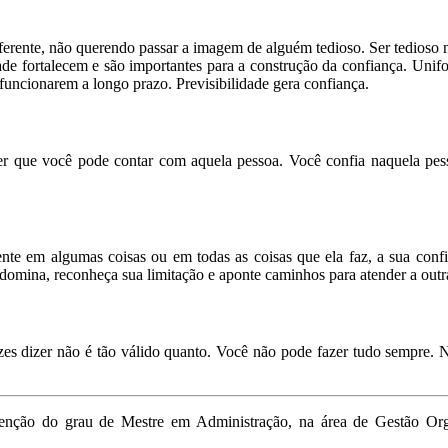
erente, não querendo passar a imagem de alguém tedioso. Ser tedioso n
ade fortalecem e são importantes para a construção da confiança. Uni
s funcionarem a longo prazo. Previsibilidade gera confiança.
 que você pode contar com aquela pessoa. Você confia naquela pessoa
te em algumas coisas ou em todas as coisas que ela faz, a sua confi
omina, reconheça sua limitação e aponte caminhos para atender a outra 
es dizer não é tão válido quanto. Você não pode fazer tudo sempre. N
btenção do grau de Mestre em Administração, na área de Gestão O