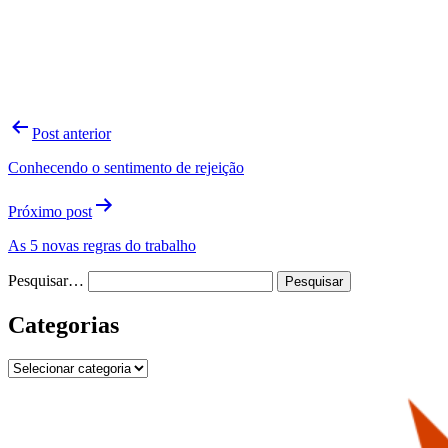
Navegação
Post anterior
de
Conhecendo o sentimento de rejeição
Post
Próximo post
As 5 novas regras do trabalho
Pesquisar…
Categorias
Categorias