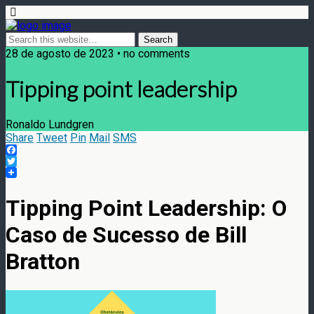
28 de agosto de 2023 • no comments
Tipping point leadership
Ronaldo Lundgren
Share
Tweet
Pin
Mail
SMS
Facebook
Twitter
Tipping Point Leadership: O
Caso de Sucesso de Bill
Bratton