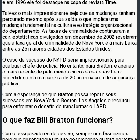
e em 1996 ele foi destaque na capa da revista Time.
Talvez o mais impressionante seja que as mudanças tenham
perdurado mesmo após sua saída, o que implica uma
mudança fundamental na cultura e estratégia organizacional
do departamento. As taxas de criminalidade continuaram a
cair: estatísticas divulgadas em dezembro de 2002 revelaram
que a taxa geral de criminalidade de Nova York é a mais baixa
entre as 25 maiores cidades dos Estados Unidos.
O caso de sucesso do NYPD seria impressionante para
qualquer chefe de polícia. No entanto, para Bratton, é apenas
o mais recente de pelo menos cinco
turnarounds
bem-
sucedidos em uma carreira de 20 anos na área de segurança
pública.
Com a esperança de que Bratton possa repetir seus
sucessos em Nova York e Boston, Los Angeles o recrutou
para enfrentar o desafio de transformar o LAPD.
O que faz Bill Bratton funcionar?
Como pesquisadores de gestão, sempre nos fascinamos
pelo que desencadeia um alto desempenho ou traz de volta à