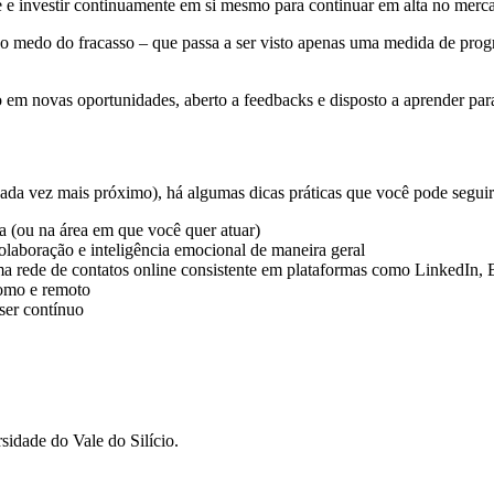
 e investir continuamente em si mesmo para continuar em alta no merc
er o medo do fracasso – que passa a ser visto apenas uma medida de prog
do em novas oportunidades, aberto a feedbacks e disposto a aprender par
cada vez mais próximo), há algumas dicas práticas que você pode seguir
rea (ou na área em que você quer atuar)
olaboração e inteligência emocional de maneira geral
uma rede de contatos online consistente em plataformas como LinkedIn, 
nomo e remoto
 ser contínuo
sidade do Vale do Silício.