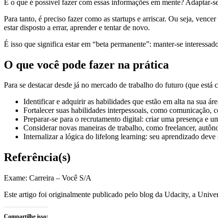
E o que é possível fazer com essas informações em mente? Adaptar-se
Para tanto, é preciso fazer como as startups e arriscar. Ou seja, venc
estar disposto a errar, aprender e tentar de novo.
É isso que significa estar em “beta permanente”: manter-se interessa
O que você pode fazer na prática
Para se destacar desde já no mercado de trabalho do futuro (que está 
Identificar e adquirir as habilidades que estão em alta na sua á
Fortalecer suas habilidades interpessoais, como comunicação, c
Preparar-se para o recrutamento digital: criar uma presença e 
Considerar novas maneiras de trabalho, como freelancer, autô
Internalizar a lógica do lifelong learning: seu aprendizado deve
Referência(s)
Exame: Carreira – Você S/A
Este artigo foi originalmente publicado pelo blog da Udacity, a Univer
Compartilhe isso: