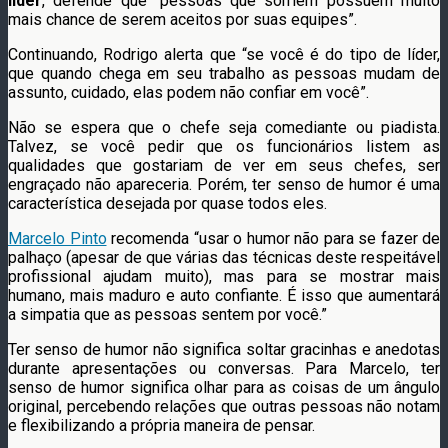
líder
, defende que “pessoas que sorriem possuem muito
mais chance de serem aceitos por suas equipes”.
Continuando, Rodrigo alerta que “se você é do tipo de líder,
que quando chega em seu trabalho as pessoas mudam de
assunto, cuidado, elas podem não confiar em você”.
Não se espera que o chefe seja comediante ou piadista.
Talvez, se você pedir que os funcionários listem as
qualidades que gostariam de ver em seus chefes, ser
engraçado não apareceria. Porém, ter senso de humor é uma
característica desejada por quase todos eles.
Marcelo Pinto
recomenda “usar o humor não para se fazer de
palhaço (apesar de que várias das técnicas deste respeitável
profissional ajudam muito), mas para se mostrar mais
humano, mais maduro e auto confiante. É isso que aumentará
a simpatia que as pessoas sentem por você.”
Ter senso de humor não significa soltar gracinhas e anedotas
durante apresentações ou conversas. Para Marcelo, ter
senso de humor significa olhar para as coisas de um ângulo
original, percebendo relações que outras pessoas não notam
e flexibilizando a própria maneira de pensar.