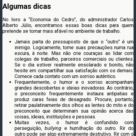
Algumas dicas
No livro a “Economia do Cedro”, do administrador Carlos
Alberto Júlio, encontramos essas boas dicas para quem
pretende se tornar mais afável no ambiente de trabalho.
Jamais parta do pressuposto de que o “outro” é um
inimigo. Logicamente, tome suas precauções numa rua
escura, à noite. Mas não crie couraças ao lidar com
colegas de trabalho, parceiros comerciais ou clientes.
Se o dia estiver realmente ensolarado e bonito, não
hesite em compartilhar sua satisfação com os demais.
Comece cada contato com um sorriso autêntico.
Frequentemente, o humor e o sorriso acompanham
grandes descobertas e ideias inovadoras. Ao contrário,
o preconceito frequentemente instaura antipatias e
produz caras feias de desagrado. Procure, portanto,
retirar paulatinamente dos olhos as lentes do mito e do
preconceito que determinam sua opinião acerca das
coisas, ideias, instituições e pessoas.
Muitas vezes, o humor é confundido com
perseguição,
bullying
e humilhação do outro. Rir do
outro pode ser algo extremamente destrutivo. Rir com o