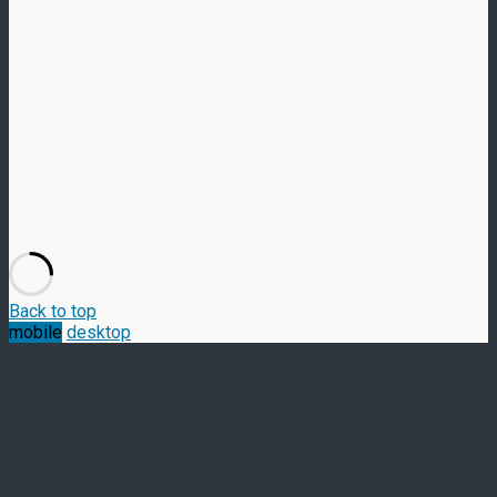
Back to top
mobile
desktop