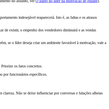
damento no assunto, ver
O papel do líder na motivação de equipe
).
rtamento indesejável reaparecerá. Isto é, as faltas e os atrasos
xar de existir, o empenho dos vendedores diminuirá e as vendas
rém, se o líder deseja criar um ambiente favorável à motivação, vale a
Priorize os fatos concretos.
ou por funcionários específicos.
 clareza. Não se deixe influenciar por conversas e falações alheias