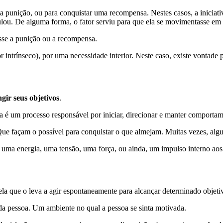
 punição, ou para conquistar uma recompensa. Nestes casos, a iniciativa
mulou. De alguma forma, o fator serviu para que ela se movimentasse em 
sse a punição ou a recompensa.
intrínseco), por uma necessidade interior. Neste caso, existe vontade p
gir seus objetivos
.
a é um processo responsável por iniciar, direcionar e manter comporta
ue façam o possível para conquistar o que almejam. Muitas vezes, alg
 uma energia, uma tensão, uma força, ou ainda, um impulso interno aos
 ela que o leva a agir espontaneamente para alcançar determinado objet
da pessoa. Um ambiente no qual a pessoa se sinta motivada.