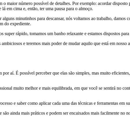
m o maior número possível de detalhes. Por exemplo: acordar disposto p
 lá em cima e, então, ter uma pausa para o almoço.
 alguns minutinhos para descansar, nós voltamos ao trabalho, damos co
im do expediente.
 super rápido, tomamos um banho relaxante e estamos dispostos para fa
s ambiciosos e teremos mais poder de mudar aquilo que está em nosso a
 por aí. É possível perceber que elas são simples, mas muito eficiente
issional muito melhor e mais equilibrada, em que você se sentirá no cont
rocesso e saber como aplicar cada uma das técnicas e ferramentas em s
ue são ainda mais práticos e podem ser encaixados mais facilmente no n