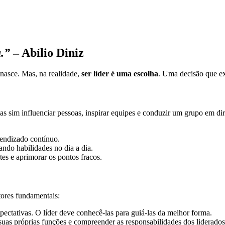
a.”
– Abílio Diniz
nasce. Mas, na realidade,
ser líder é uma escolha
. Uma decisão que ex
as sim influenciar pessoas, inspirar equipes e conduzir um grupo em dir
rendizado contínuo.
ando habilidades no dia a dia.
es e aprimorar os pontos fracos.
tores fundamentais:
pectativas. O líder deve conhecê-las para guiá-las da melhor forma.
uas próprias funções e compreender as responsabilidades dos liderados