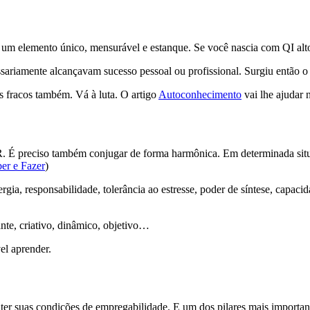
mo um elemento único, mensurável e estanque. Se você nascia com QI alt
ariamente alcançavam sucesso pessoal ou profissional. Surgiu então o c
s fracos também. Vá à luta. O artigo
Autoconhecimento
vai lhe ajudar 
 É preciso também conjugar de forma harmônica. Em determinada situa
ber e Fazer
)
 energia, responsabilidade, tolerância ao estresse, poder de síntese, cap
ante, criativo, dinâmico, objetivo…
el aprender.
ter suas condições de empregabilidade. E um dos pilares mais importan