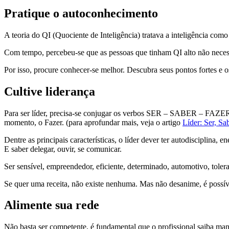
Pratique o autoconhecimento
A teoria do QI (Quociente de Inteligência) tratava a inteligência co
Com tempo, percebeu-se que as pessoas que tinham QI alto não necess
Por isso, procure conhecer-se melhor. Descubra seus pontos fortes e o
Cultive liderança
Para ser líder, precisa-se conjugar os verbos SER – SABER – FAZER.
momento, o Fazer. (para aprofundar mais, veja o artigo
Líder: Ser, Sa
Dentre as principais características, o líder dever ter autodisciplina,
E saber delegar, ouvir, se comunicar.
Ser sensível, empreendedor, eficiente, determinado, automotivo, toler
Se quer uma receita, não existe nenhuma. Mas não desanime, é possív
Alimente sua rede
Não basta ser competente, é fundamental que o profissional saiba man