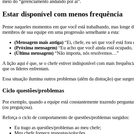
meio do “gerenciamento andando por aí”.
Estar disponível com menos frequência
Pense naqueles momentos em que você está trabalhando, mas longe de 
membros de sua equipe em uma progressão semelhante a esta:
(Mensagem mais antiga)
“Ei, chefe, eu sei que você está for
(Próxima mensagem)
“Eu acho que você ainda está ocupado, m
(Última mensagem)
“Não importa, nós resolvemos…”
A lição aqui é que, se o chefe estiver indisponível com mais frequênci
que os líderes enfrentam.
Essa situação ilumina outros problemas (além da distração) que surge
Ciclo questões/problemas
Por exemplo, quando a equipe está constantemente trazendo perguntas 
(ou preguiçosa).
Reforça o ciclo de comportamento de questões/problemas surgidos:
Eu trago as questões/problemas ao meu chefe;
Meu chefe fornece respostas/soluções.