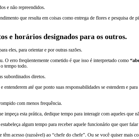
os e não repreendidos.
dimento que resulta em coisas como entrega de flores e pesquisa de pizz
os e horários designados para os outros.
ra eles, para orientar e por outras razões.
u. O erro freqüentemente cometido é que isso é interpretado como
“abe
 o tempo todo.
s subordinados diretos.
, e entenderem até que ponto suas responsabilidades se estendem e para
errompido com menos frequência.
ue impeça esta prática, dedique tempo para interagir com aqueles que n
, estabeleça algum tempo para receber aquele funcionário que quer falar
êm acesso (razoável) ao “chefe do chefe”. Ou se você quiser mais contr