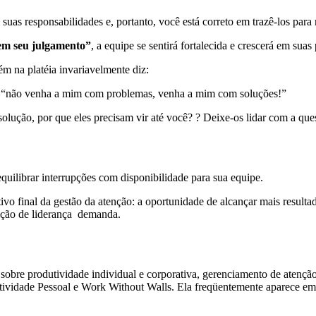
 suas responsabilidades e, portanto, você está correto em trazê-los pa
em seu julgamento”
, a equipe se sentirá fortalecida e crescerá em sua
m na platéia invariavelmente diz:
e: “não venha a mim com problemas, venha a mim com soluções!”
olução, por que eles precisam vir até você? ? Deixe-os lidar com a que
equilibrar interrupções com disponibilidade para sua equipe.
ivo final da gestão da atenção: a oportunidade de alcançar mais resul
sição de liderança demanda.
a sobre produtividade individual e corporativa, gerenciamento de atenção 
vidade Pessoal e Work Without Walls. Ela freqüentemente aparece em 