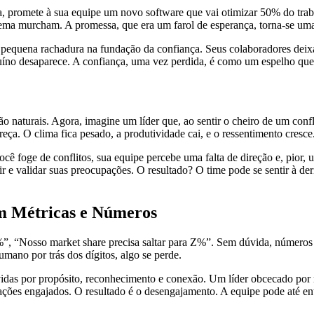
a, promete à sua equipe um novo software que vai otimizar 50% do tra
ema murcham. A promessa, que era um farol de esperança, torna-se uma
quena rachadura na fundação da confiança. Seus colaboradores deixam 
o desaparece. A confiança, uma vez perdida, é como um espelho quebra
ão naturais. Agora, imagine um líder que, ao sentir o cheiro de um conf
ça. O clima fica pesado, a produtividade cai, e o ressentimento cresce
 foge de conflitos, sua equipe percebe uma falta de direção e, pior, 
 e validar suas preocupações. O resultado? O time pode se sentir à deri
em Métricas e Números
 “Nosso market share precisa saltar para Z%”. Sem dúvida, números 
umano por trás dos dígitos, algo se perde.
das por propósito, reconhecimento e conexão. Um líder obcecado por m
ções engajados. O resultado é o desengajamento. A equipe pode até ent