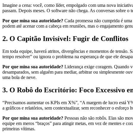
Imagine a cena: você, como líder, empolgado com uma nova iniciativ
passam. Depois meses. O software não chega. As conversas sobre o t
Por que mina sua autoridade?
Cada promessa não cumprida é uma pe
podem até acenar com a cabeça em reuniões, mas o engajamento genuín
2. O Capitão Invisível: Fugir de Conflitos
Em toda equipe, haverá atritos, divergências e momentos de tensão. S
tempo resolver” ou ignora o problema na esperança de que ele desapare
Por que mina sua autoridade?
Liderança exige coragem. Quando você
desamparados, sem alguém para mediar, arbitrar ou simplesmente ouvir
uma bola de neve.
3. O Robô do Escritório: Foco Excessivo 
“Precisamos aumentar os KPIs em X%”, “A margem de lucro está Y%”,
a gráficos e relatórios, sem contextualizar, sem reconhecer o esforço h
Por que mina sua autoridade?
Pessoas não são robôs. Elas são movi
equipe em meros “braços” para atingir metas, em vez de mentes e cora
primeiras vítimas.