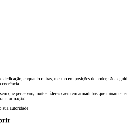
 e dedicação, enquanto outras, mesmo em posições de poder, são seguid
a coerência.
, sem que percebam, muitos líderes caem em armadilhas que minam silen
 transformação!
 sua autoridade:
prir