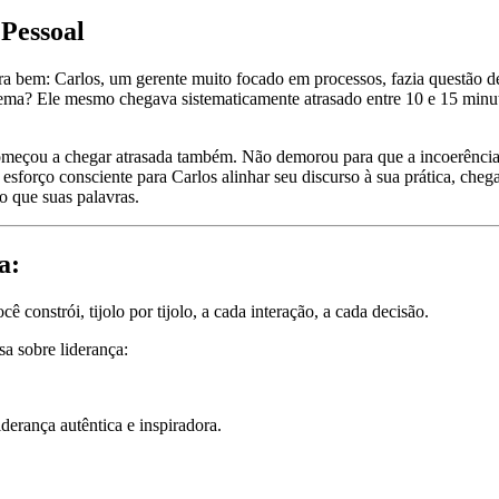
Pessoal
tra bem: Carlos, um gerente muito focado em processos, fazia questão de
blema? Ele mesmo chegava sistematicamente atrasado entre 10 e 15 min
omeçou a chegar atrasada também. Não demorou para que a incoerência e
sforço consciente para Carlos alinhar seu discurso à sua prática, chega
o que suas palavras.
a:
constrói, tijolo por tijolo, a cada interação, a cada decisão.
sa sobre liderança:
derança autêntica e inspiradora.