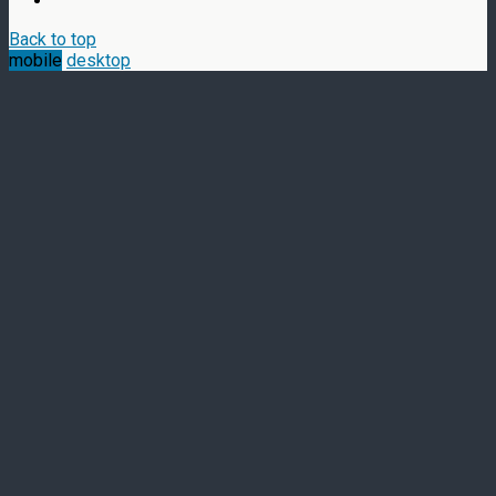
Back to top
mobile
desktop