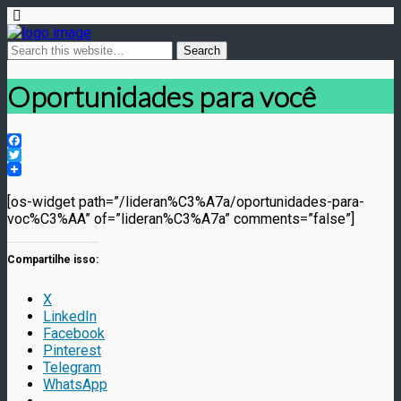
Oportunidades para você
Facebook
Twitter
[os-widget path=”/lideran%C3%A7a/oportunidades-para-
voc%C3%AA” of=”lideran%C3%A7a” comments=”false”]
Compartilhe isso:
X
LinkedIn
Facebook
Pinterest
Telegram
WhatsApp